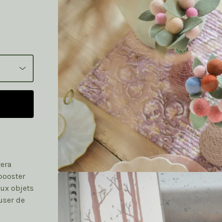
tera
 booster
aux objets
user de