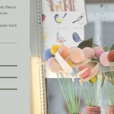
es fleurs
n en
poser hors