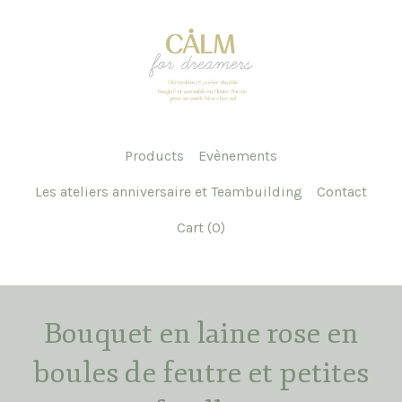
Products
Evènements
Les ateliers anniversaire et Teambuilding
Contact
Cart (
0
)
Bouquet en laine rose en
boules de feutre et petites