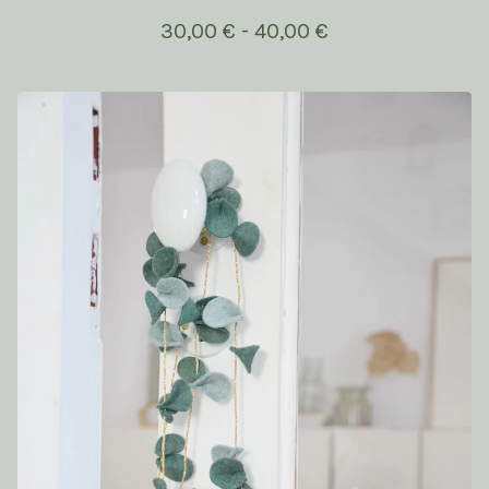
30,00
€
- 40,00
€