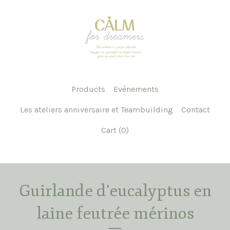
Products
Evènements
Les ateliers anniversaire et Teambuilding
Contact
Cart (
0
)
Guirlande d'eucalyptus en
laine feutrée mérinos